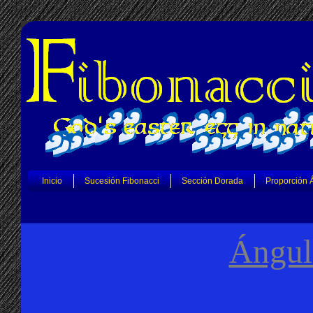
Inicio
Sucesión Fibonacci
Sección Dorada
Proporción 
Ángul