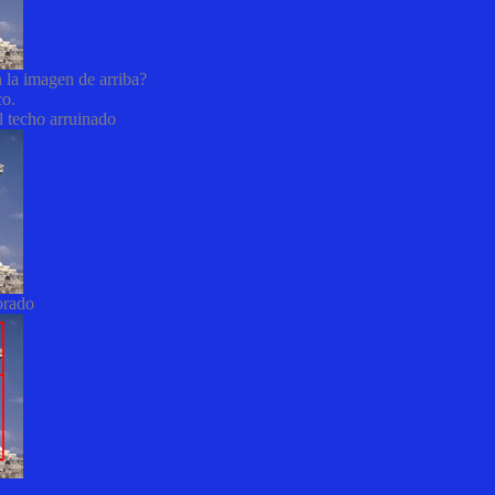
 la imagen de arriba?
co.
l techo arruinado
orado