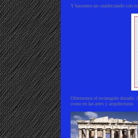
Y hacemos un cuadriculado con est
Obtenemos el rectangulo dorado. Ah
como en las artes y arquitecturas