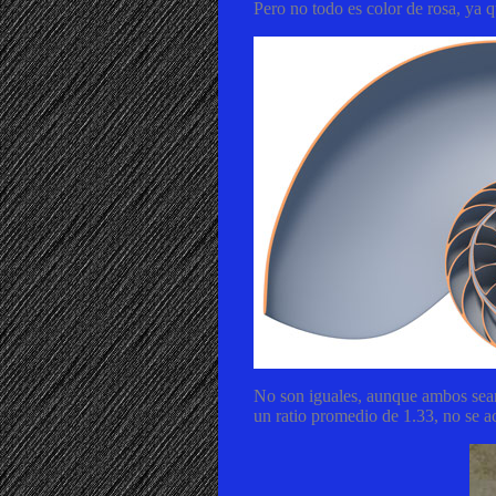
Pero no todo es color de rosa, ya 
No son iguales, aunque ambos sean e
un ratio promedio de 1.33, no se ac