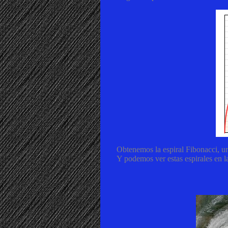
Obtenemos la espiral Fibonacci, una
Y podemos ver estas espirales en 