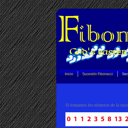
Inicio
Sucesión Fibonacci
Sec
Si tomamos los números de la suces