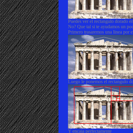
Puedes ver el rectangulo dorado en
No? Que tal si te ayudamos un po
Primero trasaremos una linea por e
Luego le ponemos el rectangulo d
Y encaja perfectamente